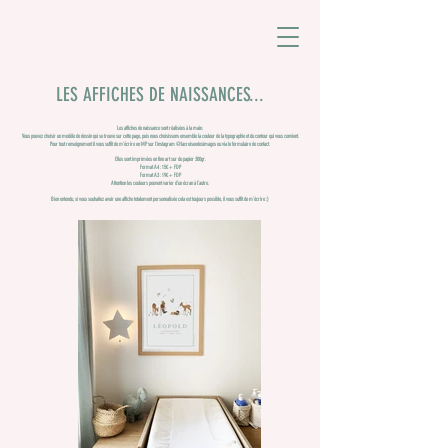
LES AFFICHES DE NAISSANCES...
Les affiches de naissance sont réalisées à la main.
Vous pouvez choisir un modèle de dessin qui se trouve sur cette page, puis nous choisissons ensemble la couleur de la typographie et du contour qui vous convient.
Pour tout renseignement il vous suffit de m’écrire en MP sur l'instagram @lacroiseedesimages ou via le formulaire de contact.
Elles sont imprimées en fine art sur du papier 300gr.
Format A4 : 15€ + FDP
Format A3 : 19€ + FDP
Attention les couleurs peuvent varier d’un écran à l’autre.
Bien entendu, si vous souhaitez avoir une affiche totalement personnalisée cela est toujours possible, il vous suffit de m'écrire :)